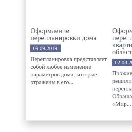
Оформление
Оформ
перепланировки дома
переп
кварт
09.09.2019
облас
Перепланировка представляет
02.08.2
собой любое изменение
Прожив
параметров дома, которые
решили
отражены в его...
перепл
Обраща
«Мир...