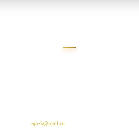
АЛО ПРЕДЛОЖЕНИЕ 
ВОПРОСЫ?
Звоните нам по телефонам:
+7 (915) 116-16-19
Пишите на e-mail:
apr-k@mail.ru
Наши специалисты проконсультируют вас п