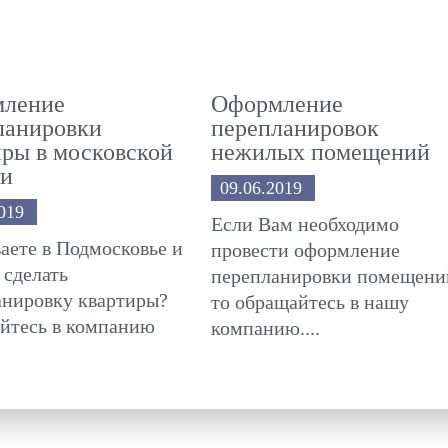
ление
Оформление
ланировки
перепланировок
иры в московской
нежилых помещений
ти
09.06.2019
019
Если Вам необходимо
аете в Подмосковье и
провести оформление
 сделать
перепланировки помещени
анировку квартиры?
то обращайтесь в нашу
йтесь в компанию
компанию....